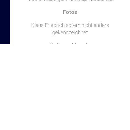
Fotos
Klaus Friedrich sofern nicht anders
gekennzeichnet
Haftungshinweis
Trotz sorgfältiger inhaltlicher Kontrolle
übernehmen wir keine Haftung
für die Inhalte externer Links. Für den Inhalt der
verlinkten Seiten
sind ausschließlich deren Betreiber
verantwortlich.